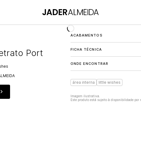
ACABAMENTOS
FICHA TÉCNICA
etrato Port
ONDE ENCONTRAR
ishes
ALMEIDA
área interna
little wishes
O
Imagem ilustrativa.
Este produto está sujeito à disponibilidade por 