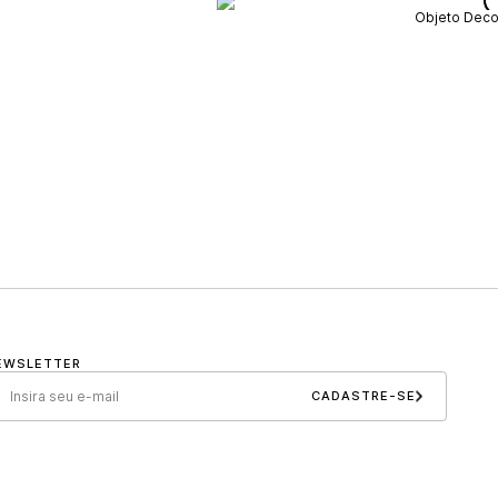
Objeto Decor
EWSLETTER
CADASTRE-SE