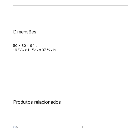
Dimensões
50 x 30 x 94 cm
19 11⁄16 x 11 13⁄16 x 37 1⁄64 in
Produtos relacionados