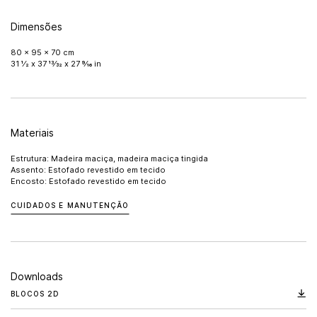
Dimensões
80 x 95 x 70 cm
31 1⁄2 x 37 13⁄32 x 27 9⁄16 in
Materiais
Estrutura: Madeira maciça, madeira maciça tingida
Assento: Estofado revestido em tecido
Encosto: Estofado revestido em tecido
CUIDADOS E MANUTENÇÃO
Downloads
BLOCOS 2D