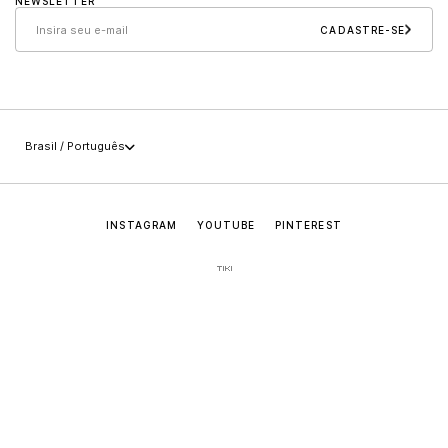
NEWSLETTER
Cuidados e manutenção
Sollos
CADASTRE-SE
Políticas
Carreira
+55 (49) 3647-0014
Imprensa
sac@jaderalmeida.com
Brasil / Português
INSTAGRAM
YOUTUBE
PINTEREST