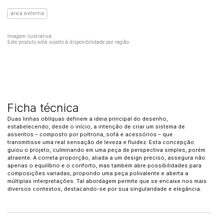
área externa
Imagem ilustrativa.
Este produto está sujeito à disponibilidade por região.
Ficha técnica
Duas linhas oblíquas definem a ideia principal do desenho,
estabelecendo, desde o início, a intenção de criar um sistema de
assentos – composto por poltrona, sofá e acessórios – que
transmitisse uma real sensação de leveza e fluidez. Esta concepção
guiou o projeto, culminando em uma peça de perspectiva simples, porém
atraente. A correta proporção, aliada a um design preciso, assegura não
apenas o equilíbrio e o conforto, mas também abre possibilidades para
composições variadas, propondo uma peça polivalente e aberta a
múltiplas interpretações. Tal abordagem permite que se encaixe nos mais
diversos contextos, destacando-se por sua singularidade e elegância.