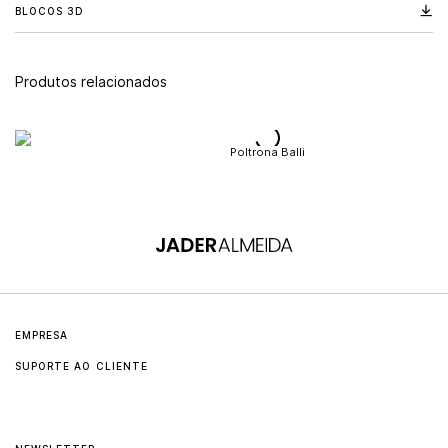
BLOCOS 3D
Produtos relacionados
Poltrona Balli
EMPRESA
SUPORTE AO CLIENTE
Sobre
Contato
Jader Almeida