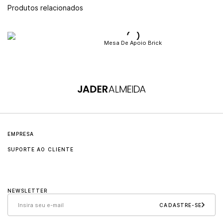
Produtos relacionados
Mesa De Apoio Brick
EMPRESA
SUPORTE AO CLIENTE
Sobre
Contato
Jader Almeida
NEWSLETTER
Cuidados e manutenção
Sollos
CADASTRE-SE
Políticas
Carreira