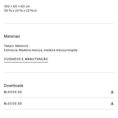
100 x 60 x 60 cm
39 3⁄8 x 23 5⁄8 x 23 5⁄8 in
Materiais
Tampo: Mármore
Estrutura: Madeira maciça, madeira maciça tingida
CUIDADOS E MANUTENÇÃO
Downloads
BLOCOS 2D
BLOCOS 3D