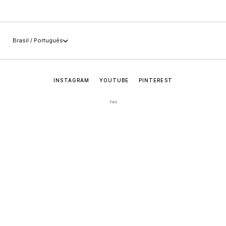
+55 (49) 3647-0014
Imprensa
sac@jaderalmeida.com
Brasil / Português
INSTAGRAM
YOUTUBE
PINTEREST