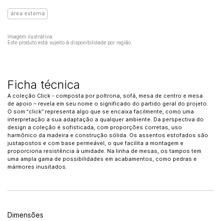
área externa
Imagem ilustrativa.
Este produto está sujeito à disponibilidade por região.
Ficha técnica
A coleção Click - composta por poltrona, sofá, mesa de centro e mesa
de apoio – revela em seu nome o significado do partido geral do projeto.
O som “click” representa algo que se encaixa facilmente, como uma
interpretação a sua adaptação a qualquer ambiente. Da perspectiva do
design a coleção é sofisticada, com proporções corretas, uso
harmônico da madeira e construção sólida. Os assentos estofados são
justapostos e com base permeável, o que facilita a montagem e
proporciona resistência à umidade. Na linha de mesas, os tampos tem
uma ampla gama de possibilidades em acabamentos, como pedras e
mármores inusitados.
Dimensões