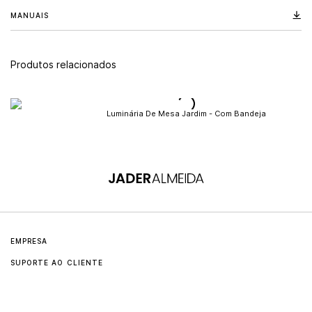
MANUAIS
Produtos relacionados
Luminária De Mesa Jardim - Com Bandeja
EMPRESA
SUPORTE AO CLIENTE
Sobre
Contato
Jader Almeida