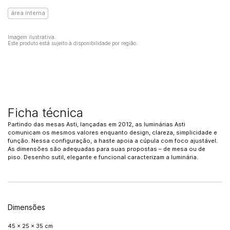
área interna
Imagem ilustrativa.
Este produto está sujeito à disponibilidade por região.
Ficha técnica
Partindo das mesas Asti, lançadas em 2012, as luminárias Asti
comunicam os mesmos valores enquanto design, clareza, simplicidade e
função. Nessa configuração, a haste apoia a cúpula com foco ajustável.
As dimensões são adequadas para suas propostas – de mesa ou de
piso. Desenho sutil, elegante e funcional caracterizam a luminária.
Dimensões
45 x 25 x 35 cm