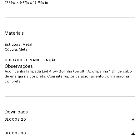
17 23⁄32 x 9 27⁄32 x 13 25⁄32 in
Materiais
Estrutura: Metal
Cúpula: Metal
CUIDADOS E MANUTENÇÃO
Observações
Acompanha lâmpada Led 4,8w Bolinha (Bivolt); Acompanha 1,2m de cabo
de energia na cor preta; Com interruptor de acionamento com a mão na
cor preta.
Downloads
BLOCOS 2D
BLOCOS 3D