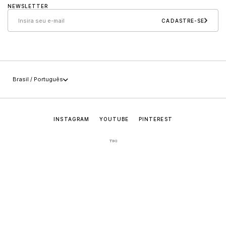
NEWSLETTER
Cuidados e manutenção
Sollos
CADASTRE-SE
Políticas
Carreira
+55 (49) 3647-0014
Imprensa
sac@jaderalmeida.com
Brasil / Português
INSTAGRAM
YOUTUBE
PINTEREST