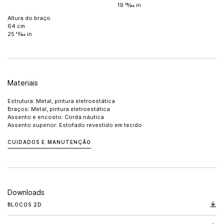
19 19⁄64 in
Altura do braço
64 cm
25 13⁄64 in
Materiais
Estrutura: Metal, pintura eletroestática
Braços: Metal, pintura eletroestática
Assento e encosto: Corda náutica
Assento superior: Estofado revestido em tecido
CUIDADOS E MANUTENÇÃO
Downloads
BLOCOS 2D