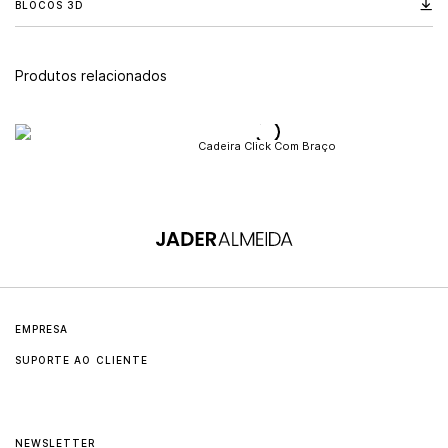
BLOCOS 3D
Produtos relacionados
Cadeira Click Com Braço
EMPRESA
SUPORTE AO CLIENTE
Sobre
Contato
Jader Almeida
NEWSLETTER
Cuidados e manutenção
Sollos