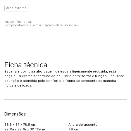
área externa
Imagem ilustrativa.
Este produto está sujeito à disponibilidade por região.
Ficha técnica
Esbelta e com uma abordagem de escala ligeiramente reduzida, esta
peça é um exemplar perfeito do equilíbrio entre forma e função. Enquanto
a função é atendida pelo conforto, a forma se apresenta de maneira
fluida e delicada.
Dimensões
56,5 x 57 x 78,5 cm
Altura do assento
22 3⁄64 x 22 7⁄16 x 30 45⁄64 in
49 cm