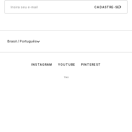
CADASTRE-SE
Políticas
Carreira
+55 (49) 3647-0014
Imprensa
sac@jaderalmeida.com
Brasil / Português
INSTAGRAM
YOUTUBE
PINTEREST