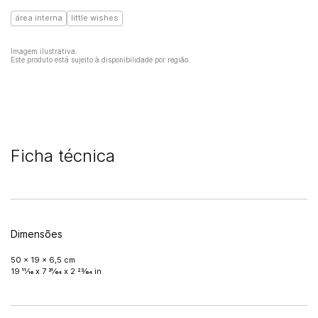
área interna
little wishes
Imagem ilustrativa.
Este produto está sujeito à disponibilidade por região.
Ficha técnica
Dimensões
50 x 19 x 6,5 cm
19 11⁄16 x 7 31⁄64 x 2 23⁄64 in