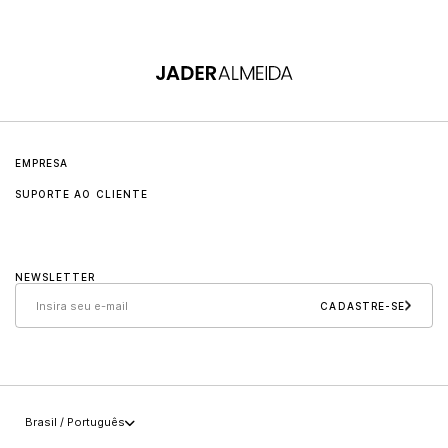
EMPRESA
SUPORTE AO CLIENTE
Sobre
Contato
Jader Almeida
NEWSLETTER
Cuidados e manutenção
Sollos
CADASTRE-SE
Políticas
Carreira
+55 (49) 3647-0014
Imprensa
sac@jaderalmeida.com
Brasil / Português