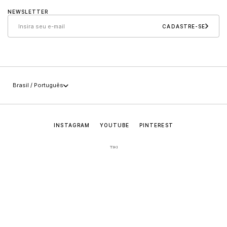
NEWSLETTER
Cuidados e manutenção
Sollos
CADASTRE-SE
Políticas
Carreira
+55 (49) 3647-0014
Imprensa
sac@jaderalmeida.com
Brasil / Português
INSTAGRAM
YOUTUBE
PINTEREST