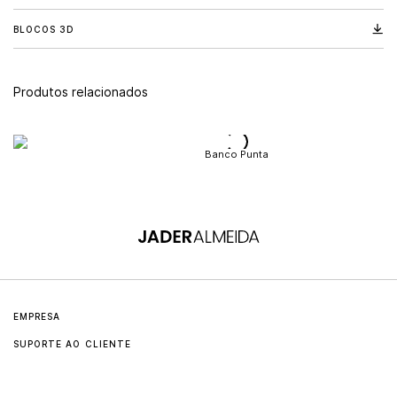
BLOCOS 3D
Produtos relacionados
Banco Punta
EMPRESA
SUPORTE AO CLIENTE
Sobre
Contato
Jader Almeida