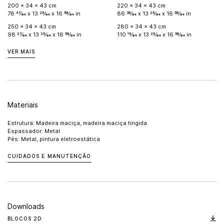
200 x 34 x 43 cm
220 x 34 x 43 cm
78 47⁄64 x 13 25⁄64 x 16 59⁄64 in
86 39⁄64 x 13 25⁄64 x 16 59⁄64 in
250 x 34 x 43 cm
280 x 34 x 43 cm
98 27⁄64 x 13 25⁄64 x 16 59⁄64 in
110 15⁄64 x 13 25⁄64 x 16 59⁄64 in
VER MAIS
Materiais
Estrutura: Madeira maciça, madeira maciça tingida
Espassador: Metal
Pés: Metal, pintura eletroestática
CUIDADOS E MANUTENÇÃO
Downloads
BLOCOS 2D